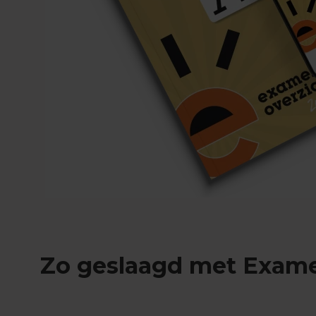
Engels
Examentips
Oefenexamens
Frans
Examentips
Oefenexamens
Geschiedenis
Examentips
Oefenexamens
Maatschappijkunde
Examentips
Oefenexamens
NaSk1
Examentips
Zo geslaagd met Exam
Oefenexamens
Nederlands
Examentips