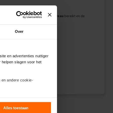
totdat je uiteindelijk het
examenniveau
bereikt en de
menOverzicht app.
Over
ite en advertenties nuttiger
r helpen slagen voor het
el!
 en andere cookie-
ils’.
Alles toestaan