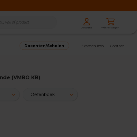
Zoeken
Winkelwagen
Account
Zoeken
Docenten/Scholen
Examen info
Contact
unde (VMBO KB)