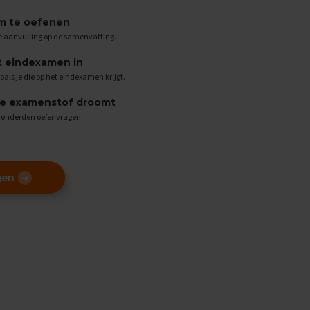
m te oefenen
te aanvulling op de samenvatting.
t eindexamen in
oals je die op het eindexamen krijgt.
de examenstof droomt
 honderden oefenvragen.
gen