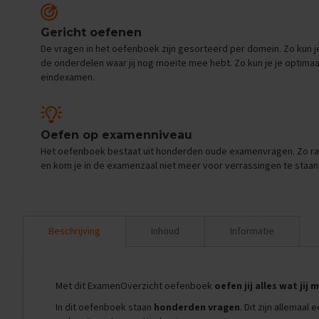
Oefenexamens
Spaans
Gericht oefenen
Examentips
De vragen in het oefenboek zijn gesorteerd per domein. Zo kun j
de onderdelen waar jij nog moeite mee hebt. Zo kun je je optima
Oefenexamens
eindexamen.
Wiskunde
Examentips
Oefenexamens
Oefen op examenniveau
Producten
Het oefenboek bestaat uit honderden oude examenvragen. Zo ra
Samenvattingen
en kom je in de examenzaal niet meer voor verrassingen te staan
Oefenboeken
ExamenChallenge
Uitlegvideo's
Beschrijving
Inhoud
Informatie
Digitale
samenvattingen
Schoolspullen
Met dit ExamenOverzicht oefenboek
oefen jij alles wat jij
VMBO
In dit oefenboek staan
honderden vragen
. Dit zijn allemaa
KB