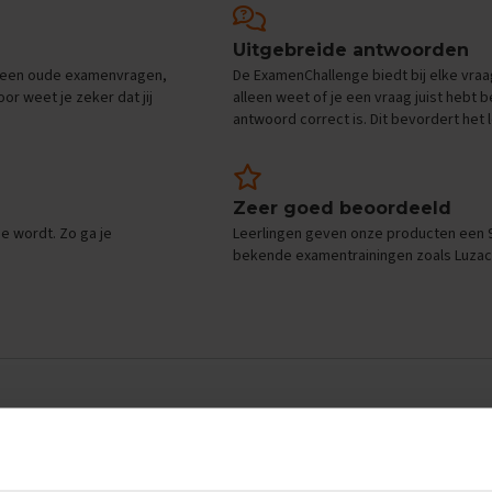
Uitgebreide antwoorden
alleen oude examenvragen,
De ExamenChallenge biedt bij elke vraa
or weet je zeker dat jij
alleen weet of je een vraag juist hebt
antwoord correct is. Dit bevordert het 
Zeer goed beoordeeld
e wordt. Zo ga je
Leerlingen geven onze producten een 9
bekende examentrainingen zoals Luzac 
der in nood!
Per hoofdstuk uit de samenvatting
stelt de ExamenChallen