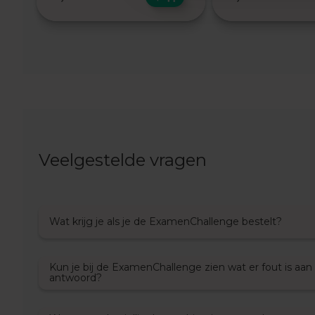
Examentips
Oefenexamens
Geschiedenis
Examentips
Oefenexamens
Maatschappijkunde
Examentips
Oefenexamens
Veelgestelde vragen
NaSk1
Examentips
Oefenexamens
Nederlands
Wat krijg je als je de ExamenChallenge bestelt?
Examentips
Oefenexamens
Kun je bij de ExamenChallenge zien wat er fout is aan
Spaans
antwoord?
Examentips
Oefenexamens