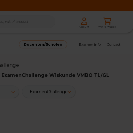
Zoeken
Winkelwagen
Account
Zoeken
Docenten/Scholen
Examen info
Contact
allenge
g: ExamenChallenge Wiskunde VMBO TL/GL