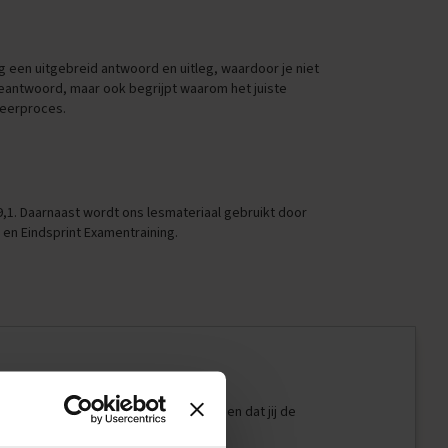
g een uitgebreid antwoord en uitleg, waardoor je niet
 beantwoord, maar ook begrijpt waarom het juiste
leerproces.
,1. Daarnaast wordt ons lesmateriaal gebruikt door
en Eindsprint Examentraining.
ge jou allerlei vragen die ervoor zorgen dat jij de