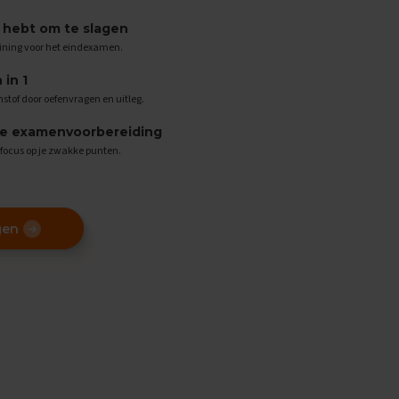
g hebt om te slagen
ining voor het eindexamen.
in 1
stof door oefenvragen en uitleg.
de examenvoorbereiding
n focus op je zwakke punten.
gen