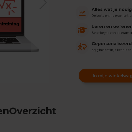
Alles wat je nodi
De beste online examentra
Leren en oefenen 
Beter begrip van de examen
Gepersonaliseer
Krijg inzicht in je kennis e
In mijn winkelwa
enOverzicht