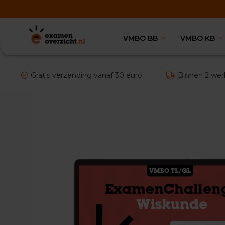
VMBO BB
VMBO KB
VMBO
BB
Vakken
Aardrijkskunde
Gratis verzending vanaf 30 euro
Binnen 2 wer
Examentips
Oefenexamens
Biologie
Examentips
Oefenexamens
Duits
Examentips
Oefenexamens
Economie
Examentips
Oefenexamens