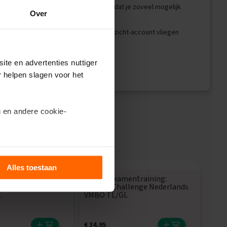
nge opnieuw met nieuwe vragen en zorg dat je zoveel mogelijk
Over
 code te koppelen aan je ExamenOverzicht-account vliegen
 thuis.
ite en advertenties nuttiger
r helpen slagen voor het
 en andere cookie-
ils’.
Alles toestaan
entraining:
Online Examentraining:
lenge Biologie
ExamenChallenge Nederlands
L
VMBO TL/GL
€
34,95