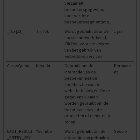
t
verzamelt
i
bezoekersgegevens
p
voor verdere
s
bezoekerssegmentatie.
O
_ttp [x2]
TikTok
Wordt gebruikt door de
1 jaar
e
sociale netwerkdienst,
f
TikTok, voor het volgen
e
van het gebruik van
n
embedded services.
e
x
ClicksQueue
Keycdn
Gebruikt om de
Permane
a
interactie van de
nt
m
bezoeker met de
e
zoekfunctie van de
n
website te volgen. Deze
s
gegevens kunnen
worden gebruikt om de
E
bezoeker relevante
c
o
producten of diensten te
n
tonen.
o
LAST_RESULT
YouTube
Wordt gebruikt om de
Sessie
m
_ENTRY_KEY
interactie van gebruikers
i