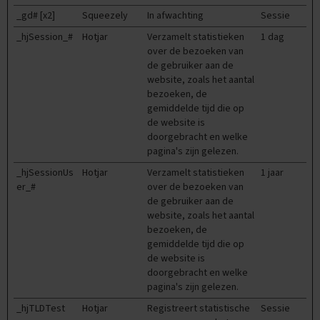
e
d
_gd# [x2]
Squeezely
In afwachting
Sessie
e
_hjSession_#
Hotjar
Verzamelt statistieken
1 dag
r
over de bezoeken van
l
a
de gebruiker aan de
n
website, zoals het aantal
d
bezoeken, de
s
gemiddelde tijd die op
de website is
E
doorgebracht en welke
x
pagina's zijn gelezen.
a
m
_hjSessionUs
Hotjar
Verzamelt statistieken
1 jaar
e
er_#
over de bezoeken van
n
de gebruiker aan de
t
website, zoals het aantal
i
bezoeken, de
p
gemiddelde tijd die op
s
de website is
doorgebracht en welke
O
e
pagina's zijn gelezen.
f
_hjTLDTest
Hotjar
Registreert statistische
Sessie
e