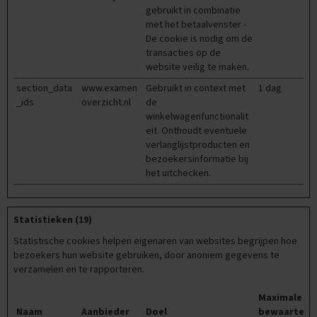
x
gebruikt in combinatie
a
met het betaalvenster -
m
De cookie is nodig om de
e
transacties op de
n
website veilig te maken.
t
i
section_data
www.examen
Gebruikt in context met
1 dag
p
_ids
overzicht.nl
de
s
winkelwagenfunctionalit
eit. Onthoudt eventuele
O
verlanglijstproducten en
e
bezoekersinformatie bij
f
het uitchecken.
e
n
e
x
Statistieken (19)
a
m
Statistische cookies helpen eigenaren van websites begrijpen hoe
e
bezoekers hun website gebruiken, door anoniem gegevens te
n
verzamelen en te rapporteren.
s
Maximale
N
Naam
Aanbieder
Doel
bewaarterm