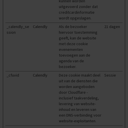
kunnen worden
i
uitgevoerd zonder dat
p
creditcardinformatie
s
wordt opgeslagen.
O
_calendly_se
Calendly
Als de bezoeker
21 dagen
e
ssion
hiervoor toestemming
f
geeft, kan de website
e
met deze cookie
n
evenementen
e
toevoegen aan de
x
agenda van de
a
m
bezoeker.
e
_cfuvid
Calendly
Deze cookie maakt deel
Sessie
n
uit van de diensten die
s
worden aangeboden
door Cloudflare -
E
c
inclusief taakverdeling,
o
levering van website-
n
inhoud en leveren van
o
een DNS-verbinding voor
m
website-exploitanten.
i