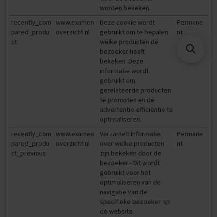
e
worden bekeken.
x
a
recently_com
www.examen
Deze cookie wordt
Permane
m
pared_produ
overzicht.nl
gebruikt om te bepalen
nt
e
ct
welke producten de
n
bezoeker heeft
s
bekeken. Deze
informatie wordt
F
gebruikt om
r
gerelateerde producten
a
te promoten en de
n
s
advertentie-efficiëntie te
optimaliseren.
E
recently_com
www.examen
Verzamelt informatie
Permane
x
pared_produ
overzicht.nl
over welke producten
nt
a
ct_previous
zijn bekeken door de
m
e
bezoeker - Dit wordt
n
gebruikt voor het
t
optimaliseren van de
i
navigatie van de
p
specifieke bezoeker op
s
de website.