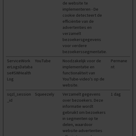
s
de website te
implementeren - De
E
cookie detecteert de
x
efficiëntie van de
a
advertenties en
m
verzamelt
e
n
bezoekersgegevens
t
voor verdere
i
bezoekerssegmentatie.
p
ServiceWork
YouTube
Noodzakelijk voor de
Permane
s
erLogsDataba
implementatie en
nt
se#SWHealth
O
functionaliteit van
e
Log
YouTube-video's op de
f
website.
e
sqzl_session
Squeezely
Verzamelt gegevens
1 dag
n
_id
e
over bezoekers. Deze
x
informatie wordt
a
gebruikt om bezoekers
m
in segmenten op te
e
delen, waardoor
n
website-advertenties
s