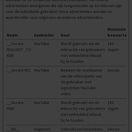
wanneer ze verschillende websites bezoeken. Hun doel is
g
e
advertenties weergeven die zijn toegesneden op en relevant zijn
voor de individuele gebruiker. Deze advertenties worden zo
U
waardevoller voor uitgevers en externe adverteerders.
i
t
Maximale
l
Naam
Aanbieder
Doel
bewaarterm
e
g
__Secure-
YouTube
Wordt gebruikt om de
180
v
ROLLOUT_TO
interactie van gebruikers
dagen
i
KEN
met embedded inhoud
d
bij te houden.
e
o
__Secure-YEC
YouTube
Bewaart de voorkeuren
Sessie
'
van de videospeler van
s
de gebruiker met
ingesloten YouTube-
D
video
i
g
__Secure-
YouTube
Wordt gebruikt om de
180
i
YNID
interactie van gebruikers
dagen
t
met embedded inhoud
a
bij te houden.
l
e
__tld__
Segment
Gebruikt om bezoekers
Sessie