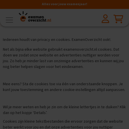
Alles voor jouw examenjaar!
VMBO
BB
V
Iedereen houdt van privacy en cookies. ExamenOverzicht ook!.
a
k
Net als bijna elke website gebruikt examenoverzicht.nl cookies. Dat
k
doen we zodat onze website en advertenties nuttiger worden voor
e
jou. Zo heb je minder last van onzinnige advertenties en kunnen wij jou
n
nog beter helpen slagen voor het eindexamen.
A
a
Mee eens? Sta de cookies toe via één van onderstaande knoppen. Je
r
kunt jouw toestemming en andere cookie-instellingen altijd aanpassen.
d
r
i
j
Wil je meer weten en heb je zin om de kleine lettertjes in te duiken? Klik
k
dan op het kopje ‘Details’.
s
Cookies zijn kleine tekstbestanden die ervoor zorgen dat de website
k
beter werkt voor jou en dat onze advertenties voor jou nuttiger
u