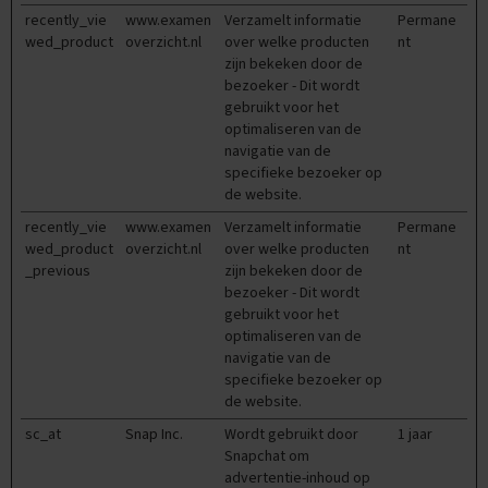
O
recently_vie
www.examen
Verzamelt informatie
Permane
e
wed_product
overzicht.nl
over welke producten
nt
f
zijn bekeken door de
e
bezoeker - Dit wordt
n
gebruikt voor het
e
optimaliseren van de
x
navigatie van de
a
specifieke bezoeker op
m
e
de website.
n
recently_vie
www.examen
Verzamelt informatie
Permane
s
wed_product
overzicht.nl
over welke producten
nt
_previous
zijn bekeken door de
G
bezoeker - Dit wordt
e
s
gebruikt voor het
c
optimaliseren van de
h
navigatie van de
i
specifieke bezoeker op
e
de website.
d
e
sc_at
Snap Inc.
Wordt gebruikt door
1 jaar
n
Snapchat om
i
advertentie-inhoud op