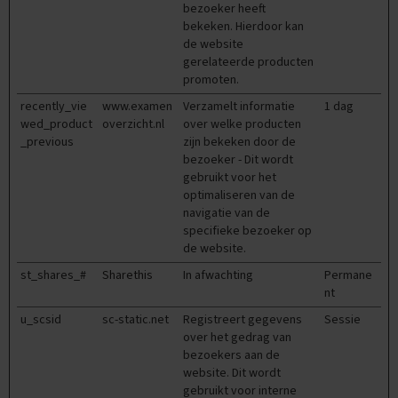
r
bezoeker heeft
o
bekeken. Hierdoor kan
d
de website
u
gerelateerde producten
c
promoten.
t
e
recently_vie
www.examen
Verzamelt informatie
1 dag
n
wed_product
overzicht.nl
over welke producten
_previous
zijn bekeken door de
S
bezoeker - Dit wordt
a
gebruikt voor het
m
optimaliseren van de
e
navigatie van de
n
specifieke bezoeker op
v
de website.
a
t
st_shares_#
Sharethis
In afwachting
Permane
t
nt
i
n
u_scsid
sc-static.net
Registreert gegevens
Sessie
g
over het gedrag van
e
bezoekers aan de
n
website. Dit wordt
gebruikt voor interne
O