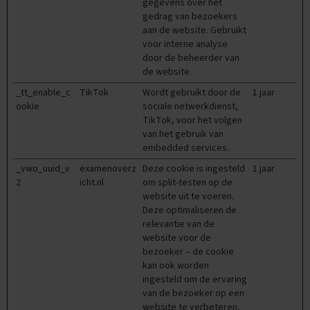
gegevens over het
n
gedrag van bezoekers
e
x
aan de website. Gebruikt
a
voor interne analyse
m
door de beheerder van
e
de website.
n
s
_tt_enable_c
TikTok
Wordt gebruikt door de
1 jaar
ookie
sociale netwerkdienst,
S
TikTok, voor het volgen
p
van het gebruik van
a
embedded services.
a
n
_vwo_uuid_v
examenoverz
Deze cookie is ingesteld
1 jaar
s
2
icht.nl
om split-testen op de
website uit te voeren.
E
Deze optimaliseren de
x
relevantie van de
a
website voor de
m
bezoeker – de cookie
e
kan ook worden
n
ingesteld om de ervaring
t
van de bezoeker op een
i
p
website te verbeteren.