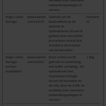
verdelen over meerdere
O
netwerkkoppelingen of
e
servers.
f
e
mage-cache-
www.examen
Gebruikt om de
Permane
n
storage
overzicht.nl
laadsnelheid op de
nt
e
website te
x
optimaliseren. Dit wordt
a
m
gedaan door een aantal
e
procedures vooraf al in
n
te laden in de browser
s
van de bezoeker.
mage-cache-
www.examen
Deze cookie wordt
1 dag
G
e
storage-
overzicht.nl
gebruikt in samenhang
s
section-
met traffic verdeling - Dit
c
invalidation
optimaliseert het
h
responspercentage
i
tussen de bezoeker en
e
de site, door de traffic te
d
verdelen over meerdere
e
netwerkkoppelingen of
n
servers.
i
s