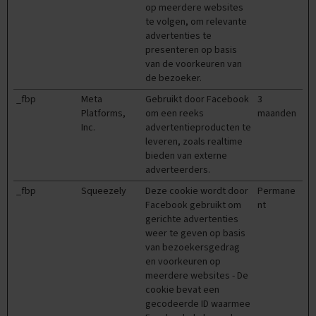
s
op meerdere websites
a
te volgen, om relevante
m
advertenties te
e
presenteren op basis
n
van de voorkeuren van
v
de bezoeker.
a
t
_fbp
Meta
Gebruikt door Facebook
3
t
Platforms,
om een reeks
maanden
i
Inc.
advertentieproducten te
n
leveren, zoals realtime
g
bieden van externe
e
n
adverteerders.
_fbp
Squeezely
Deze cookie wordt door
Permane
S
Facebook gebruikt om
nt
c
gerichte advertenties
h
weer te geven op basis
o
o
van bezoekersgedrag
l
en voorkeuren op
s
meerdere websites - De
p
cookie bevat een
u
gecodeerde ID waarmee
l