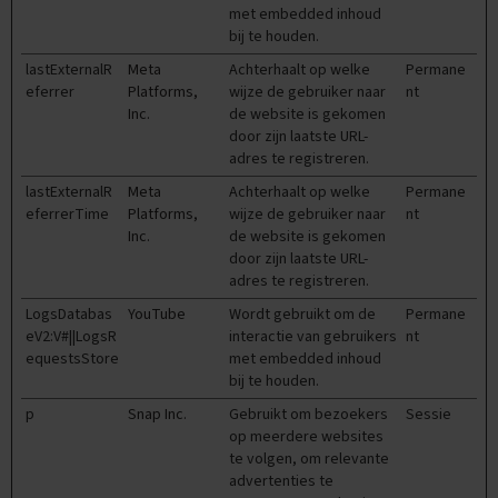
e
met embedded inhoud
bij te houden.
E
lastExternalR
Meta
Achterhaalt op welke
Permane
x
eferrer
Platforms,
wijze de gebruiker naar
nt
a
Inc.
de website is gekomen
m
e
door zijn laatste URL-
n
adres te registreren.
t
lastExternalR
Meta
Achterhaalt op welke
Permane
i
eferrerTime
Platforms,
wijze de gebruiker naar
nt
p
s
Inc.
de website is gekomen
door zijn laatste URL-
O
adres te registreren.
e
LogsDatabas
YouTube
Wordt gebruikt om de
Permane
f
eV2:V#||LogsR
interactie van gebruikers
nt
e
equestsStore
n
met embedded inhoud
e
bij te houden.
x
p
Snap Inc.
Gebruikt om bezoekers
Sessie
a
op meerdere websites
m
e
te volgen, om relevante
n
advertenties te