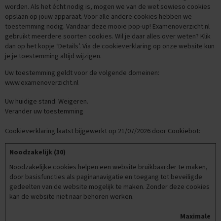
n
worden. Als het écht nodig is, mogen we van de wet sowieso cookies
d
opslaan op jouw apparaat. Voor alle andere cookies hebben we
e
toestemming nodig. Vandaar deze mooie pop-up! Examenoverzicht.nl
gebruikt meerdere soorten cookies. Wil je daar alles over weten? Klik
E
dan op het kopje ‘Details’. Via de cookieverklaring op onze website kun
x
je je toestemming altijd wijzigen.
a
m
Uw toestemming geldt voor de volgende domeinen:
e
www.examenoverzicht.nl
n
t
Uw huidige stand: Weigeren.
i
Verander uw toestemming
p
s
Cookieverklaring laatst bijgewerkt op 21/07/2026 door
Cookiebot
:
O
e
Noodzakelijk (30)
f
Noodzakelijke cookies helpen een website bruikbaarder te maken,
e
door basisfuncties als paginanavigatie en toegang tot beveiligde
n
e
gedeelten van de website mogelijk te maken. Zonder deze cookies
x
kan de website niet naar behoren werken.
a
m
Maximale