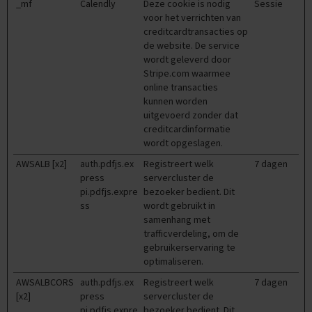
e
_mf
Calendly
Deze cookie is nodig
Sessie
voor het verrichten van
E
creditcardtransacties op
x
de website. De service
a
wordt geleverd door
m
Stripe.com waarmee
e
online transacties
n
kunnen worden
t
uitgevoerd zonder dat
i
p
creditcardinformatie
s
wordt opgeslagen.
AWSALB [x2]
auth.pdfjs.ex
Registreert welk
7 dagen
O
press
servercluster de
e
pi.pdfjs.expre
bezoeker bedient. Dit
f
e
ss
wordt gebruikt in
n
samenhang met
e
trafficverdeling, om de
x
gebruikerservaring te
a
optimaliseren.
m
e
AWSALBCORS
auth.pdfjs.ex
Registreert welk
7 dagen
n
[x2]
press
servercluster de
s
pi.pdfjs.expre
bezoeker bedient. Dit