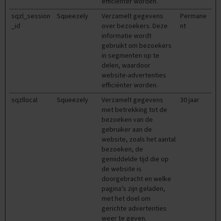
efficiënter worden.
M
sqzl_session
Squeezely
Verzamelt gegevens
Permane
a
_id
over bezoekers. Deze
nt
a
informatie wordt
t
gebruikt om bezoekers
s
in segmenten op te
c
delen, waardoor
h
website-advertenties
a
p
efficiënter worden.
p
sqzllocal
Squeezely
Verzamelt gegevens
30 jaar
i
met betrekking tot de
j
bezoeken van de
k
u
gebruiker aan de
n
website, zoals het aantal
d
bezoeken, de
e
gemiddelde tijd die op
de website is
E
doorgebracht en welke
x
pagina's zijn geladen,
a
met het doel om
m
gerichte advertenties
e
weer te geven.
n