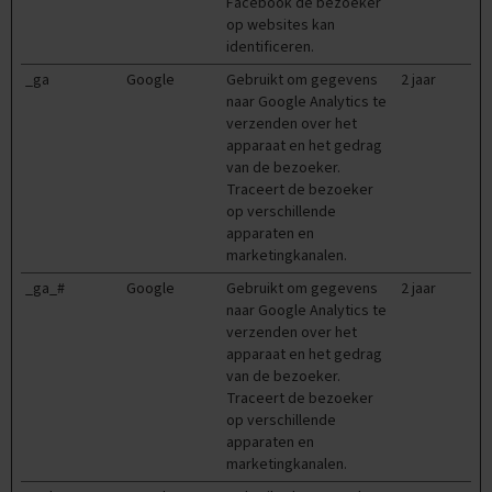
Facebook de bezoeker
l
op websites kan
e
identificeren.
n
_ga
Google
Gebruikt om gegevens
2 jaar
VMBO
naar Google Analytics te
KB
verzenden over het
apparaat en het gedrag
V
van de bezoeker.
a
Traceert de bezoeker
k
op verschillende
k
apparaten en
e
marketingkanalen.
n
_ga_#
Google
Gebruikt om gegevens
2 jaar
A
naar Google Analytics te
a
verzenden over het
r
apparaat en het gedrag
d
van de bezoeker.
r
i
Traceert de bezoeker
j
op verschillende
k
apparaten en
s
marketingkanalen.
k