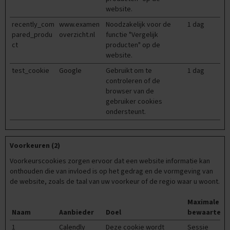
t
website.
i
p
recently_com
www.examen
Noodzakelijk voor de
1 dag
s
pared_produ
overzicht.nl
functie "Vergelijk
ct
producten" op de
O
website.
e
f
test_cookie
Google
Gebruikt om te
1 dag
e
controleren of de
n
browser van de
e
gebruiker cookies
x
ondersteunt.
a
m
e
n
Voorkeuren (2)
s
Voorkeurscookies zorgen ervoor dat een website informatie kan
N
onthouden die van invloed is op het gedrag en de vormgeving van
a
de website, zoals de taal van uw voorkeur of de regio waar u woont.
S
k
Maximale
1
Naam
Aanbieder
Doel
bewaarterm
1
E
Calendly
Deze cookie wordt
Sessie