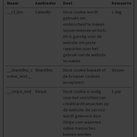
e
Naam
Aanbieder
Doel
bewaarterm
n
s
__cf_bm
Calendly
Deze cookie wordt
1 dag
gebruikt om
B
onderscheid te maken
i
tussen mensen en bots.
o
Dit is gunstig voor de
l
website om juiste
o
rapporten over het
g
gebruik van de website
i
te maken.
e
__sharethis_c
Sharethis
Deze cookie bepaalt of
Sessie
E
ookie_test__
de browser cookies
x
accepteert.
a
m
__stripe_mid
Stripe
Deze cookie is nodig
1 jaar
e
voor het verrichten van
n
creditcardtransacties op
t
de website. De service
i
wordt geleverd door
p
Stripe.com waarmee
s
online transacties
O
kunnen worden