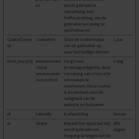
ss
wordt gebruikt in
E
samenhang met
n
trafficverdeling, om de
g
gebruikerservaring te
e
optimaliseren.
l
s
CookieConse
Cookiebot
Slaat de cookiestatus
1 jaar
nt
van de gebruiker op
E
voor het huidige domein
x
a
form_key [x2]
examenoverz
Zorgt voor
1 dag
m
icht.nl
browsingveiligheid, door
e
www.examen
vervalsing van cross-site
n
overzicht.nl
verzoeken te
t
voorkomen. Deze cookie
i
is essentieel voor de
p
veiligheid van de
s
website en bezoeker.
O
id
Calendly
In afwachting
Sessie
e
f
m
Stripe
Bepaalt het apparaat dat
400
e
wordt gebruikt om
dagen
n
toegang te krijgen tot de
e