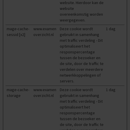
website. Hierdoor kan de
x
website
a
overeenkomstig worden
m
weergegeven.
e
n
mage-cache-
www.examen
Deze cookie wordt
1 dag
s
sessid [x2]
overzicht.nl
gebruikt in samenhang
met traffic verdeling - Dit
F
optimaliseert het
r
responspercentage
a
n
tussen de bezoeker en
s
de site, door de traffic te
verdelen over meerdere
E
netwerkkoppelingen of
x
servers.
a
m
mage-cache-
www.examen
Deze cookie wordt
1 dag
e
storage
overzicht.nl
gebruikt in samenhang
n
met traffic verdeling - Dit
t
optimaliseert het
i
responspercentage
p
tussen de bezoeker en
s
de site, door de traffic te