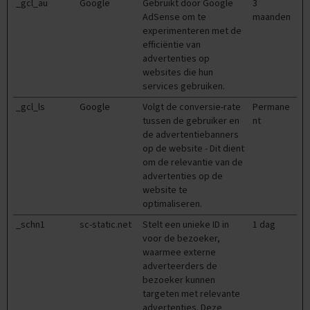
_gcl_au
u
Google
Gebruikt door Google
3
n
AdSense om te
maanden
d
experimenteren met de
e
efficiëntie van
advertenties op
E
websites die hun
x
services gebruiken.
a
m
_gcl_ls
Google
Volgt de conversie-rate
Permane
e
tussen de gebruiker en
nt
n
de advertentiebanners
t
op de website - Dit dient
i
om de relevantie van de
p
advertenties op de
s
website te
optimaliseren.
O
e
_schn1
sc-static.net
Stelt een unieke ID in
1 dag
f
voor de bezoeker,
e
waarmee externe
n
adverteerders de
e
x
bezoeker kunnen
a
targeten met relevante
m
advertenties. Deze