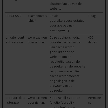
chatboxfunctie van de
M
website.
a
a
PHPSESSID
examenoverz
Houdt
1 dag
t
icht.nl
gebruikerssessiestatus
s
voor alle pagina-
c
aanvragen bij.
h
a
private_cont
www.examen
Deze cookie is nodig
400
p
ent_version
overzicht.nl
voor de cachefunctie.
dagen
p
Een cache wordt
i
gebruikt door de
j
k
website om de
u
reactietijd tussen de
n
bezoeker en de website
d
te optimaliseren. De
e
cache wordt meestal
opgeslagen in de
E
browser van de
x
bezoeker.
a
m
product_data
www.examen
Noodzakelijk voor de
Permane
e
_storage
overzicht.nl
functie "Vergelijk
nt
n
producten" op de