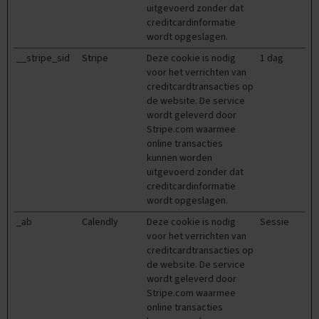
e
uitgevoerd zonder dat
f
creditcardinformatie
e
wordt opgeslagen.
n
e
__stripe_sid
Stripe
Deze cookie is nodig
1 dag
x
voor het verrichten van
a
creditcardtransacties op
m
de website. De service
e
wordt geleverd door
n
Stripe.com waarmee
s
online transacties
kunnen worden
D
uitgevoerd zonder dat
u
creditcardinformatie
i
t
wordt opgeslagen.
s
_ab
Calendly
Deze cookie is nodig
Sessie
voor het verrichten van
E
creditcardtransacties op
x
de website. De service
a
m
wordt geleverd door
e
Stripe.com waarmee
n
online transacties
t