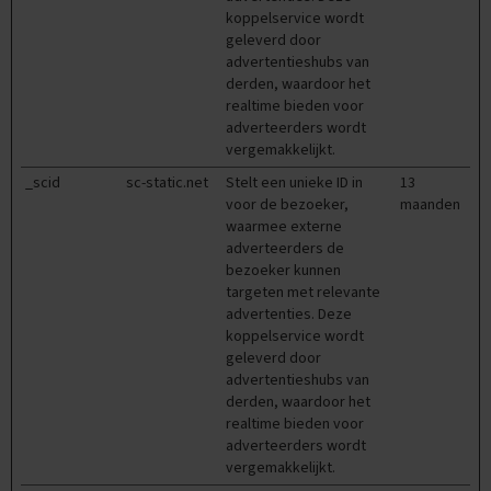
e
koppelservice wordt
n
geleverd door
s
advertentieshubs van
derden, waardoor het
B
realtime bieden voor
i
adverteerders wordt
o
vergemakkelijkt.
l
o
_scid
sc-static.net
Stelt een unieke ID in
13
g
voor de bezoeker,
maanden
i
waarmee externe
e
adverteerders de
bezoeker kunnen
E
x
targeten met relevante
a
advertenties. Deze
m
koppelservice wordt
e
geleverd door
n
advertentieshubs van
t
derden, waardoor het
i
realtime bieden voor
p
adverteerders wordt
s
vergemakkelijkt.