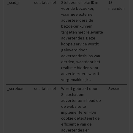
O
_scid_r
sc-static.net
Stelt een unieke ID in
13
e
voor de bezoeker,
maanden
f
waarmee externe
e
adverteerders de
n
bezoeker kunnen
e
x
targeten met relevante
a
advertenties. Deze
m
koppelservice wordt
e
geleverd door
n
advertentieshubs van
s
derden, waardoor het
realtime bieden voor
D
adverteerders wordt
u
vergemakkelijkt.
i
t
_screload
sc-static.net
Wordt gebruikt door
Sessie
s
Snapchat om
advertentie-inhoud op
E
de website te
x
implementeren - De
a
cookie detecteert de
m
e
efficiëntie van de
n
advertenties en