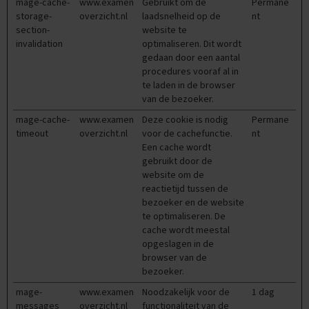
mage-cache-
www.examen
Gebruikt om de
Permane
storage-
overzicht.nl
laadsnelheid op de
nt
E
section-
website te
x
invalidation
optimaliseren. Dit wordt
a
gedaan door een aantal
m
e
procedures vooraf al in
n
te laden in de browser
t
van de bezoeker.
i
mage-cache-
www.examen
Deze cookie is nodig
Permane
p
s
timeout
overzicht.nl
voor de cachefunctie.
nt
Een cache wordt
O
gebruikt door de
e
website om de
f
reactietijd tussen de
e
bezoeker en de website
n
te optimaliseren. De
e
cache wordt meestal
x
opgeslagen in de
a
browser van de
m
e
bezoeker.
n
mage-
www.examen
Noodzakelijk voor de
1 dag
s
messages
overzicht.nl
functionaliteit van de