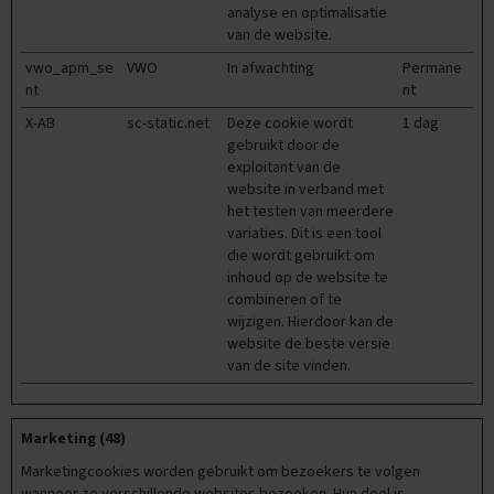
analyse en optimalisatie
e
van de website.
f
e
vwo_apm_se
VWO
In afwachting
Permane
n
nt
nt
b
o
X-AB
sc-static.net
Deze cookie wordt
1 dag
e
gebruikt door de
k
exploitant van de
e
website in verband met
n
het testen van meerdere
variaties. Dit is een tool
E
die wordt gebruikt om
x
a
inhoud op de website te
m
combineren of te
e
wijzigen. Hierdoor kan de
n
website de beste versie
C
van de site vinden.
h
a
l
l
Marketing (48)
e
Marketingcookies worden gebruikt om bezoekers te volgen
n